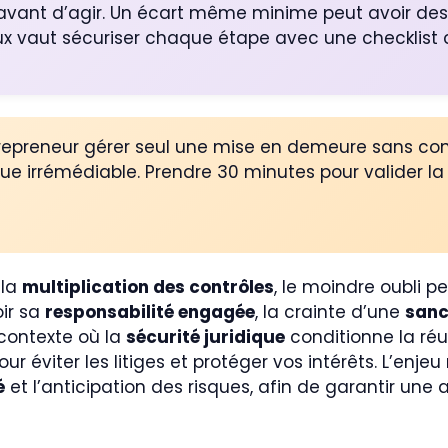
r avant d’agir. Un écart même minime peut avoir de
eux vaut sécuriser chaque étape avec une checklist c
repreneur gérer seul une mise en demeure sans cons
e irrémédiable. Prendre 30 minutes pour valider la p
 la
multiplication des contrôles
, le moindre oubli 
oir sa
responsabilité engagée
, la crainte d’une
sanc
contexte où la
sécurité juridique
conditionne la réu
éviter les litiges et protéger vos intérêts. L’enjeu
é
et l’anticipation des risques, afin de garantir une 