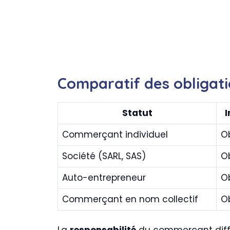
Comparatif des obligati
Statut
I
Commerçant individuel
Ob
Société (SARL, SAS)
Ob
Auto-entrepreneur
Ob
Commerçant en nom collectif
Ob
La
responsabilité
du commerçant diffèr