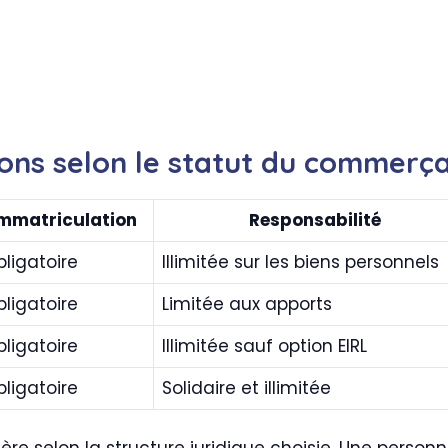
ons selon le statut du commerç
mmatriculation
Responsabilité
ligatoire
Illimitée sur les biens personnels
ligatoire
Limitée aux apports
ligatoire
Illimitée sauf option EIRL
ligatoire
Solidaire et illimitée
e selon la structure juridique choisie. Une person